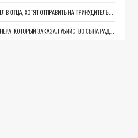
НА КУБАНИ СЫНА, КОТОРЫЙ 13 РАЗ ВЫСТРЕЛИЛ В ОТЦА, ХОТЯТ ОТПРАВИТЬ НА ПРИНУДИТЕЛЬНОЕ ЛЕЧЕНИЕ
НА КУБАНИ ЗАКЛЮЧИЛИ ПОД СТРАЖУ ПЕНСИОНЕРА, КОТОРЫЙ ЗАКАЗАЛ УБИЙСТВО СЫНА РАДИ КВАРТИРЫ