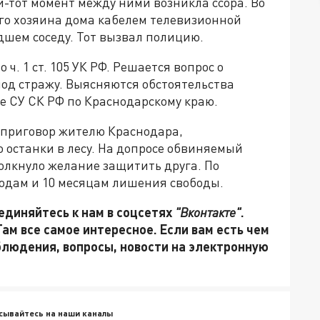
й-тот момент между ними возникла ссора. Во
его хозяина дома кабелем телевизионной
дшем соседу. Тот вызвал полицию.
 ч. 1 ст. 105 УК РФ. Решается вопрос о
под стражу. Выясняются обстоятельства
е СУ СК РФ по Краснодарскому краю.
с приговор жителю Краснодара,
о останки в лесу. На допросе обвиняемый
толкнуло желание защитить друга. По
годам и 10 месяцам лишения свободы.
единяйтесь к нам в соцсетях
"Вконтакте"
.
 Там все самое интересное. Если вам есть чем
блюдения, вопросы, новости на электронную
сывайтесь на наши каналы