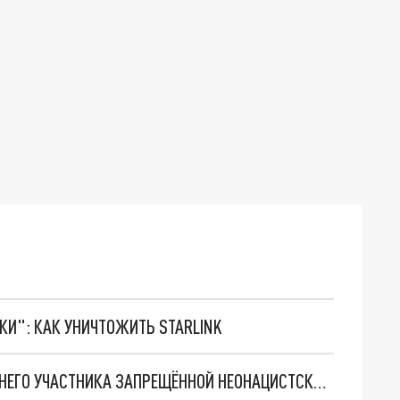
ТКИ": КАК УНИЧТОЖИТЬ STARLINK
НА КУБАНИ НА 2 МЕСЯЦА АРЕСТОВАЛИ 16-ЛЕТНЕГО УЧАСТНИКА ЗАПРЕЩЁННОЙ НЕОНАЦИСТСКОЙ ГРУППИРОВКИ