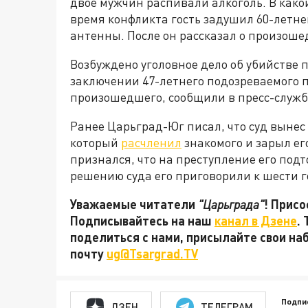
двое мужчин распивали алкоголь. В како
время конфликта гость задушил 60-летн
антенны. После он рассказал о произоше
Возбуждено уголовное дело об убийстве по
заключении 47-летнего подозреваемого 
произошедшего, сообщили в пресс-служб
Ранее Царьград-Юг писал, что суд выне
который
расчленил
знакомого и зарыл ег
признался, что на преступление его под
решению суда его приговорили к шести 
Уважаемые читатели
"Царьграда"
! Присо
Подписывайтесь на наш
канал в Дзене
.
поделиться с нами, присылайте свои на
почту
ug@Tsargrad.TV
Подпи
ДЗЕН
ТЕЛЕГРАМ