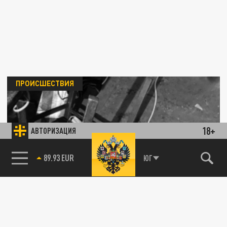
ПРОИСШЕСТВИЯ
18+
АВТОРИЗАЦИЯ
85.64 BRENT
ЮГ
В Староминском районе мужчина задушил
знакомого кабелем от телевизора
18 АПРЕЛЯ 11:39
Решается вопрос о заключении