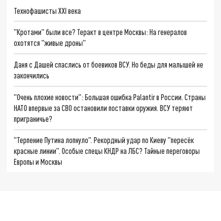
Технофашисты XXI века
"Кротами" были все? Теракт в центре Москвы: На генералов
охотятся "живые дроны"
Даня с Дашей спаслись от боевиков ВСУ. Но беды для малышей не
закончились
"Очень плохие новости": Большая ошибка Palantir в России. Страны
НАТО впервые за СВО остановили поставки оружия. ВСУ теряют
приграничье?
"Терпение Путина лопнуло". Рекордный удар по Киеву "пересёк
красные линии". Особые спецы КНДР на ЛБС? Тайные переговоры
Европы и Москвы