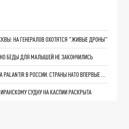
ОСКВЫ: НА ГЕНЕРАЛОВ ОХОТЯТСЯ "ЖИВЫЕ ДРОНЫ"
. НО БЕДЫ ДЛЯ МАЛЫШЕЙ НЕ ЗАКОНЧИЛИСЬ
"ОЧЕНЬ ПЛОХИЕ НОВОСТИ": БОЛЬШАЯ ОШИБКА PALANTIR В РОССИИ. СТРАНЫ НАТО ВПЕРВЫЕ ЗА СВО ОСТАНОВИЛИ ПОСТАВКИ ОРУЖИЯ. ВСУ ТЕРЯЮТ ПРИГРАНИЧЬЕ?
О ИРАНСКОМУ СУДНУ НА КАСПИИ РАСКРЫТА