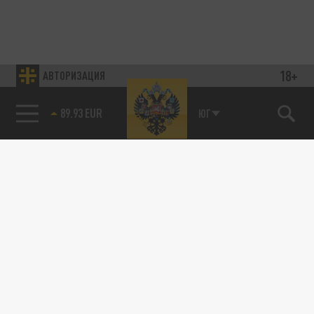
18+
АВТОРИЗАЦИЯ
89.93 EUR
ЮГ