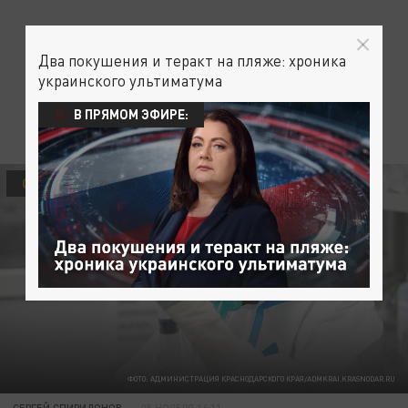
Два покушения и теракт на пляже: хроника
украинского ультиматума
В ПРЯМОМ ЭФИРЕ:
ОБЩЕСТВО
ФОТО: АДМИНИСТРАЦИЯ КРАСНОДАРСКОГО КРАЯ/ADMKRAI.KRASNODAR.RU
СЕРГЕЙ СПИРИДОНОВ
05 НОЯБРЯ 16:11