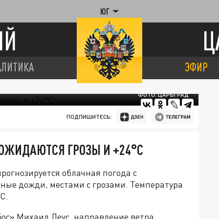
ЮГ
ИЙ
Ц
АЛИТИКА
ЭФИР
ФОТО: ЦАРЬГРАД
ПОДПИШИТЕСЬ:
 ОЖИДАЮТСЯ ГРОЗЫ И +24°C
 прогнозируется облачная погода с
ые дожди, местами с грозами. Температура
°C.
бос» Михаил Леус, направление ветра