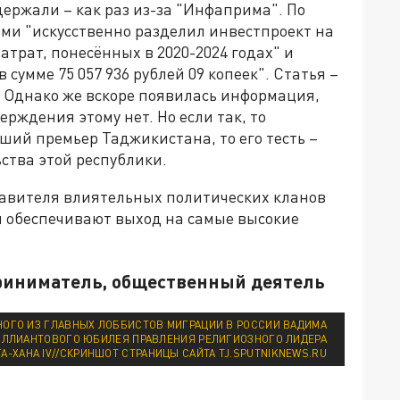
ержали – как раз из-за "Инфаприма". По
ами "искусственно разделил инвестпроект на
атрат, понесённых в 2020-2024 годах" и
умме 75 057 936 рублей 09 копеек". Статья –
. Однако же вскоре появилась информация,
ерждения этому нет. Но если так, то
вший премьер Таджикистана, то его тесть –
ьства этой республики.
тавителя влиятельных политических кланов
и обеспечивают выход на самые высокие
риниматель, общественный деятель
НОГО ИЗ ГЛАВНЫХ ЛОББИСТОВ МИГРАЦИИ В РОССИИ ВАДИМА
РИЛЛИАНТОВОГО ЮБИЛЕЯ ПРАВЛЕНИЯ РЕЛИГИОЗНОГО ЛИДЕРА
А-ХАНА IV//СКРИНШОТ СТРАНИЦЫ САЙТА TJ.SPUTNIKNEWS.RU