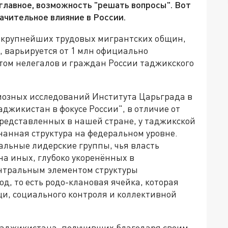
а главное, возможность "решать вопросы". Вот
ачительное влияние в России.
з крупнейших трудовых мигрантских общин,
, варьируется от 1 млн официально
ётом нелегалов и граждан России таджикского
гиозных исследований Института Царьграда в
джикистан в фокусе России", в отличие от
представленных в нашей стране, у таджикской
нанная структура на федеральном уровне.
альные лидерские группы, чья власть
на иных, глубоко укоренённых в
ентральным элементом структуры
д, то есть родо-клановая ячейка, которая
и, социального контроля и коллективной
Таджикистана, получивших благодаря своим