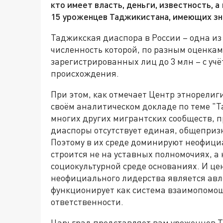
кто имеет власть, деньги, известность, 
15 уроженцев Таджикистана, имеющих зн
Таджикская диаспора в России – одна и
численность которой, по разным оценкам
зарегистрированных лиц до 3 млн – с уч
происхождения.
При этом, как отмечает Центр этнорели
своём аналитическом докладе по теме "Та
многих других мигрантских сообществ, 
диаспоры отсутствует единая, общеприз
Поэтому в их среде доминируют неофици
строится не на уставных полномочиях, а 
социокультурной среде основаниях. И ц
неофициального лидерства является авло
функционирует как система взаимопомощ
ответственности.
Царьград представляет вам уроженцев 