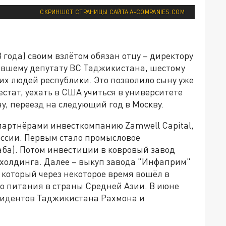
СКРИНШОТ СТРАНИЦЫ САЙТА A-COMPANIES.COM
 года) своим взлётом обязан отцу – директору
ывшему депутату ВС Таджикистана, шестому
их людей республики. Это позволило сыну уже
естат, уехать в США учиться в университете
у, переезд на следующий год в Москву.
партнёрами инвесткомпанию Zamwell Capital,
оссии. Первым стало промысловое
аба). Потом инвестиции в ковровый завод
 холдинга. Далее – выкуп завода "Инфаприм"
 который через некоторое время вошёл в
о питания в страны Средней Азии. В июне
езидентов Таджикистана Рахмона и