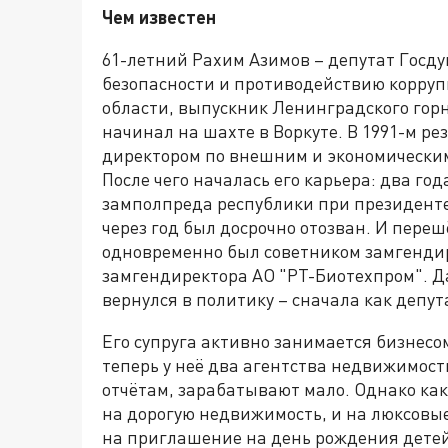
Чем известен
61-летний Рахим Азимов – депутат Госд
безопасности и противодействию корруп
области, выпускник Ленинградского горн
начинал на шахте в Воркуте. В 1991-м ре
директором по внешним и экономическим
После чего началась его карьера: два год
замполпреда республики при президенте 
через год был досрочно отозван. И переш
одновременно был советником замгендир
замгендиректора АО "РТ-Биотехпром". Да
вернулся в политику – сначала как депут
Его супруга активно занимается бизнесо
теперь у неё два агентства недвижимост
отчётам, зарабатывают мало. Однако как
на дорогую недвижимость, и на люксовые
на приглашение на день рождения дете