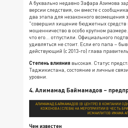
А буквально недавно Зафара Азимова зад
версии следствия, он вместе с сообщник
два этапа для незаконного возмещения з
"совершил хищение бюджетных средств в с
мошенничество в особо крупном размере
что его... отпустили. Официального подтв
удивляться не стоит. Если его папа – бы
действующий (с 2013-го) глава правител
Степень влияния
высокая. Статус предс
Таджикистана, состояние и личные связ
уровни.
4. Алимамад Баймамадов – предп
АЛИМАМАД БАЙМАМАДОВ (В ЦЕНТРЕ) В КОМПАНИИ ОД
КОЖЕНОВА (СЛЕВА) НА МЕРОПРИЯТИИ В ЧЕСТЬ Б
ИСМАИЛИТОВ ИМАМА АГ
Чем известен