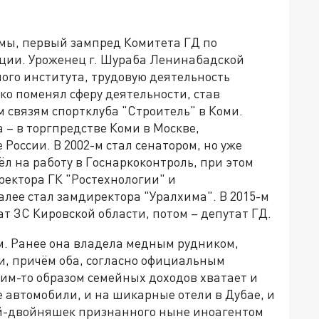
умы, первый зампред Комитета ГД по
ции. Уроженец г. Шураба Ленинабадской
ого института, трудовую деятельность
зко поменял сферу деятельности, став
 связям спортклуба "Строитель" в Коми.
а – в торгпредстве Коми в Москве,
России. В 2002-м стал сенатором, но уже
ёл на работу в Госнаркоконтроль, при этом
ектора ГК "Ростехнологии" и
лее стал замдиректора "Уралхима". В 2015-м
ат ЗС Кировской области, потом – депутат ГД.
м. Ранее она владела медным рудником,
и, причём оба, согласно официальным
им-то образом семейных доходов хватает и
 автомобили, и на шикарные отели в Дубае, и
й-двойняшек признанного ныне иноагентом