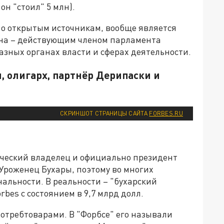
он "стоил" 5 млн).
по открытым источникам, вообще является
на – действующим членом парламента
разных органах власти и сферах деятельности.
, олигарх, партнёр Дерипаски и
СКРИНШОТ СТРАНИЦЫ САЙТА
FORBES.RU
ический владелец и официально президент
роженец Бухары, поэтому во многих
нальности. В реальности – "бухарский
rbes с состоянием в 9,7 млрд долл.
отребтоварами. В "Форбсе" его называли