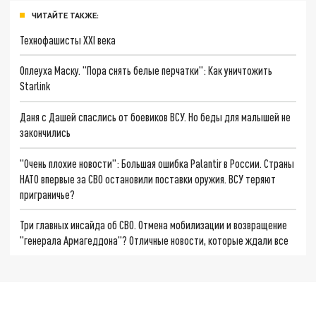
ЧИТАЙТЕ ТАКЖЕ:
Технофашисты XXI века
Оплеуха Маску. "Пора снять белые перчатки": Как уничтожить
Starlink
Даня с Дашей спаслись от боевиков ВСУ. Но беды для малышей не
закончились
"Очень плохие новости": Большая ошибка Palantir в России. Страны
НАТО впервые за СВО остановили поставки оружия. ВСУ теряют
приграничье?
Три главных инсайда об СВО. Отмена мобилизации и возвращение
"генерала Армагеддона"? Отличные новости, которые ждали все