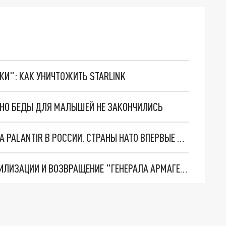
ТКИ": КАК УНИЧТОЖИТЬ STARLINK
. НО БЕДЫ ДЛЯ МАЛЫШЕЙ НЕ ЗАКОНЧИЛИСЬ
"ОЧЕНЬ ПЛОХИЕ НОВОСТИ": БОЛЬШАЯ ОШИБКА PALANTIR В РОССИИ. СТРАНЫ НАТО ВПЕРВЫЕ ЗА СВО ОСТАНОВИЛИ ПОСТАВКИ ОРУЖИЯ. ВСУ ТЕРЯЮТ ПРИГРАНИЧЬЕ?
ТРИ ГЛАВНЫХ ИНСАЙДА ОБ СВО. ОТМЕНА МОБИЛИЗАЦИИ И ВОЗВРАЩЕНИЕ "ГЕНЕРАЛА АРМАГЕДДОНА"? ОТЛИЧНЫЕ НОВОСТИ, КОТОРЫЕ ЖДАЛИ ВСЕ