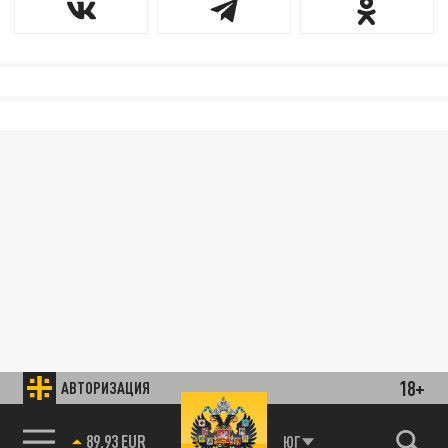
18+
АВТОРИЗАЦИЯ
89.93 EUR
ЮГ