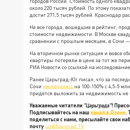
городов России. Стоимость одного квадр
около 220 тысяч рублей. По этому показ
достиг 271,5 тысяч рублей. Краснодар ра
Не все города, вошедшие в рейтинг, пр
стоимости недвижимости. В Москве квадр
сравнении с прошлым месяцем, в Сочи — 
На вторичном рынке ситуация и вовсе обс
квартиры потеряли в цене за тот же пери
РИА Новости со ссылкой на исследование
Ранее Царьград-Юг писал, что за послед
Сочи
увеличилась
на 100-150% с 4,5-5 мл
придётся выложить за недвижимость не 
Уважаемые читатели
"Царьграда"
! Присо
Подписывайтесь на наш
канал в Дзене
.
поделиться с нами, присылайте свои на
почту
ug@Tsargrad.TV