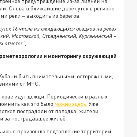
тренное предупреждение из-за ливней на
ли. Снова в ближайшие двое суток в регионе
ми реки – выходить из берегов.
 суток 16 числа из ожидающихся осадков на реках
ский, Мостовской, Отрадненский, Курганинский –
х отметок",
дрометеорологии и мониторингу окружающей
 Кубани быть внимательными, осторожными,
щениями от МЧС.
в крае идут дожди. Периодически в разных
помнить как это было
можно здесь.
Уже
астков пострадали от паводка, жители
и за пострадавшее жильё.
 14 июня произошло подтопление территорий.