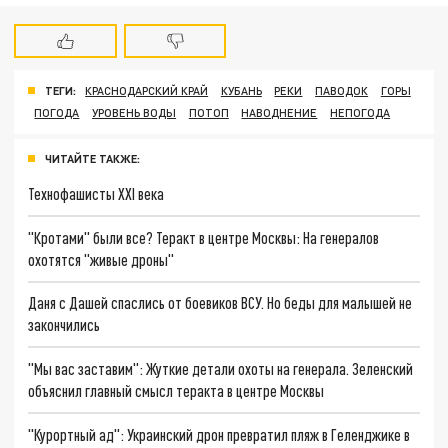
ТЕГИ:
КРАСНОДАРСКИЙ КРАЙ
КУБАНЬ
РЕКИ
ПАВОДОК
ГОРЫ
ПОГОДА
УРОВЕНЬ ВОДЫ
ПОТОП
НАВОДНЕНИЕ
НЕПОГОДА
ЧИТАЙТЕ ТАКЖЕ:
Технофашисты XXI века
"Кротами" были все? Теракт в центре Москвы: На генералов
охотятся "живые дроны"
Даня с Дашей спаслись от боевиков ВСУ. Но беды для малышей не
закончились
"Мы вас заставим": Жуткие детали охоты на генерала. Зеленский
объяснил главный смысл теракта в центре Москвы
"Курортный ад": Украинский дрон превратил пляж в Геленджике в