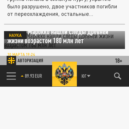
было разрушено, двое участников погибли
от переохлаждения, остальные...
В горах Марокко нашли следы древней
НАУКА
жизни возрастом 180 млн лет
10 МАРТА 19:24
18+
Миллионы лет назад данная местность
АВТОРИЗАЦИЯ
была покрыта водой, и следы морских
85.64 BRENT
отложений сохранились в горных породах...
ЮГ
ОБЩЕСТВО