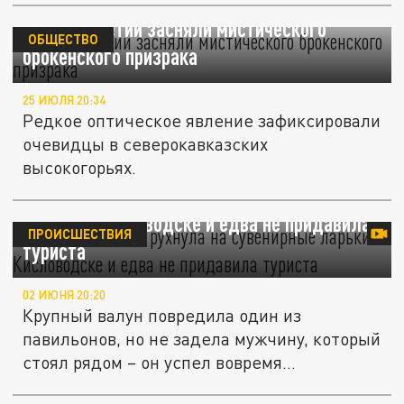
В горах Осетии засняли мистического
ОБЩЕСТВО
брокенского призрака
25 ИЮЛЯ 20:34
Редкое оптическое явление зафиксировали
очевидцы в северокавказских
высокогорьях.
Каменная глыба рухнула на сувенирные
ларьки в Кисловодске и едва не придавила
ПРОИСШЕСТВИЯ
туриста
02 ИЮНЯ 20:20
Крупный валун повредила один из
павильонов, но не задела мужчину, который
стоял рядом – он успел вовремя...