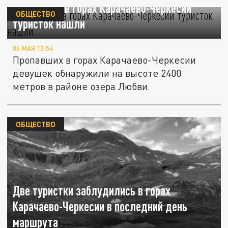
Пропавших в горах Карачаево-Черкесии
ОБЩЕСТВО
туристок нашли
06 МАЯ 13:54
Пропавших в горах Карачаево-Черкесии
девушек обнаружили на высоте 2400
метров в районе озера Любви.
ОБЩЕСТВО
Две туристки заблудились в горах
Карачаево-Черкесии в последний день
маршрута