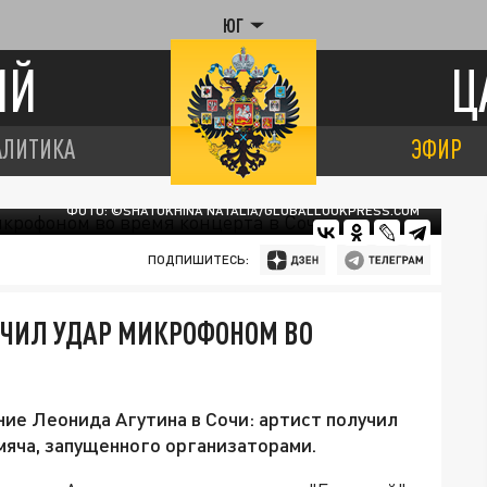
ЮГ
ИЙ
Ц
АЛИТИКА
ЭФИР
ФОТО: ©SHATOKHINA NATALIA/GLOBALLOOKPRESS.СOM
ПОДПИШИТЕСЬ:
ОЛУЧИЛ УДАР МИКРОФОНОМ ВО
ие Леонида Агутина в Сочи: артист получил
мяча, запущенного организаторами.