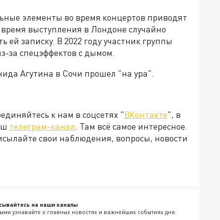
льные элементы во время концертов приводят
во время выступления в Лондоне случайно
ь ей записку. В 2022 году участник группы
из-за спецэффектов с дымом.
ида Агутина в Сочи прошел "на ура".
диняйтесь к нам в соцсетях "
ВКонтакте
", в
наш
телеграм-канал
. Там всё самое интересное.
рисылайте свои наблюдения, вопросы, новости
сывайтесь на наши каналы
ыми узнавайте о главных новостях и важнейших событиях дня.