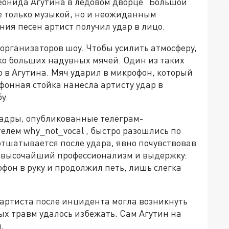
Леонида Агутина в ледовом дворце "Большой"
е только музыкой, но и неожиданным
ия песен артист получил удар в лицо.
рганизаторов шоу. Чтобы усилить атмосферу,
ко больших надувных мячей. Один из таких
о в Агутина. Мяч ударил в микрофон, который
фонная стойка нанесла артисту удар в
у.
адры, опубликованные телеграм-
телем why_not_vocal , быстро разошлись по
 отшатывается после удара, явно почувствовав
л высочайший профессионализм и выдержку:
офон в руку и продолжил петь, лишь слегка
 артиста после инцидента могла возникнуть
ых травм удалось избежать. Сам Агутин на
.