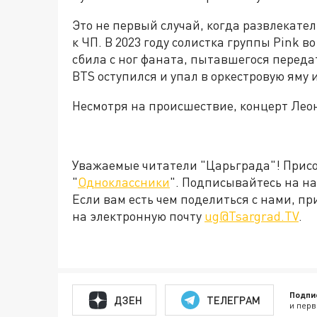
Это не первый случай, когда развлекате
к ЧП. В 2023 году солистка группы Pink 
сбила с ног фаната, пытавшегося передат
BTS оступился и упал в оркестровую яму 
Несмотря на происшествие, концерт Леон
Уважаемые читатели "Царьграда"! Присое
"
Одноклассники
". Подписывайтесь на 
Если вам есть чем поделиться с нами, п
на электронную почту
ug@Tsargrad.TV
.
Подпи
ДЗЕН
ТЕЛЕГРАМ
и перв