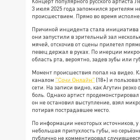
Концерт популярного русского артиста 
3 июля 2025 года запомнился зрителям н
происшествием. Прямо во время исполнен
Причиной инцидента стала инициатива о
они запустили в зрительный зал несколь
мячей, отскочив от сцены прилетел прям
певец держал в руках. По инерции микро
область рта, вероятно, задев зубы или губ
Момент происшествия попал на видео. К
каналом
"Сочи Онлайн"
(18+) и пользова
сети. На записи видно, как Агутин резко
боль. Однако артист продемонстрирова
он не остановил выступление, взял микр
потирая пострадавшее место.
По информации некоторых источников, у
небольшая припухлость губы, но серьёзн
публично не комментировал случившееся