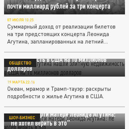
почти миллиард рублей за три концерта
07 ИЮЛЯ 10:25
Суммарный доход от реализации билетов
на три предстоящих концерта Леонида
Агутина, запланированных на летний...
У Леонида Агутина нашли элитную
недвижимость в США на 10 миллионов
ОБЩЕСТВО
долларов
19 МАРТА 22:16
Океан, мрамор и Трамп-тауэр: раскрыты
подробности о жилье Агутина в США.
Причины смерти матери Леонида Агутина:
ШОУ-БИЗНЕС
"Не хотел верить в это"