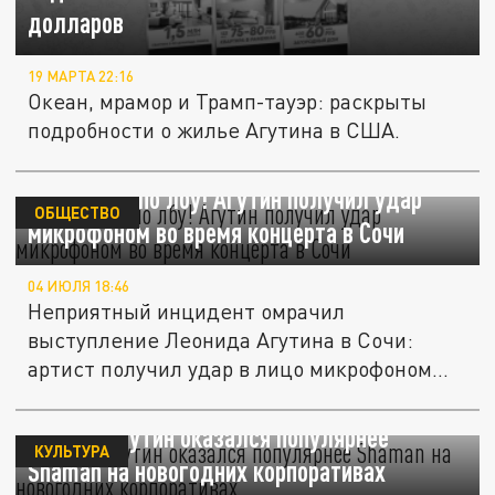
долларов
19 МАРТА 22:16
Океан, мрамор и Трамп-тауэр: раскрыты
подробности о жилье Агутина в США.
Не в лоб, а по лбу! Агутин получил удар
ОБЩЕСТВО
микрофоном во время концерта в Сочи
04 ИЮЛЯ 18:46
Неприятный инцидент омрачил
выступление Леонида Агутина в Сочи:
артист получил удар в лицо микрофоном
из-за...
Леонид Агутин оказался популярнее
КУЛЬТУРА
Shaman на новогодних корпоративах