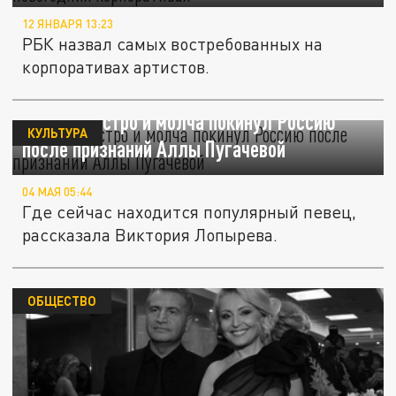
12 ЯНВАРЯ 13:23
РБК назвал самых востребованных на
корпоративах артистов.
Агутин быстро и молча покинул Россию
КУЛЬТУРА
после признаний Аллы Пугачевой
04 МАЯ 05:44
Где сейчас находится популярный певец,
рассказала Виктория Лопырева.
ОБЩЕСТВО