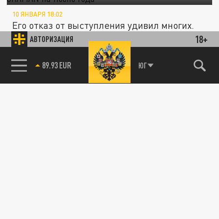
10 ЯНВАРЯ 18:02
Его отказ от выступления удивил многих.
18+
АВТОРИЗАЦИЯ
ОБЩЕСТВО
85.64 BRENT
ЮГ
Ревва, Валерия, Агутин и Орбакайте запоют
на французском
19 ДЕКАБРЯ 23:38
Звезды исполнят свои песни на
французском языке в стиле французской
эстрады 1960—1970 годов.