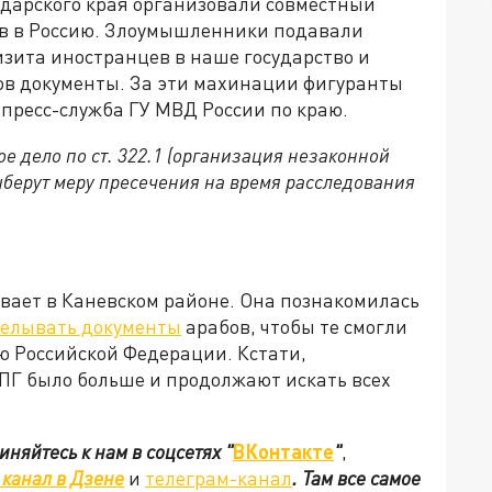
дарского края организовали совместный
ев в Россию. Злоумышленники подавали
изита иностранцев в наше государство и
в документы. За эти махинации фигуранты
 пресс-служба ГУ МВД России по краю.
е дело по ст. 322.1 (организация незаконной
берут меру пресечения на время расследования
вает в Каневском районе. Она познакомилась
елывать документы
арабов, чтобы те смогли
ю Российской Федерации. Кстати,
ОПГ было больше и продолжают искать всех
иняйтесь к нам в соцсетях
"
ВКонтакте
"
,
канал в Дзене
и
телеграм-канал
. Там все самое