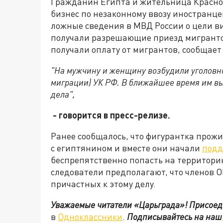
Гражданин Египта и жительница Красно
бизнес по незаконному ввозу иностранц
ложные сведения в МВД России о цели в
получали разрешающие приезд мигранто
получали оплату от мигрантов, сообщает
"На мужчину и женщину возбудили уголовно
миграции) УК РФ. В ближайшее время им вы
дела",
- говорится в пресс-релизе.
Ранее сообщалось, что фигурантка прожи
с египтянином и вместе они начали
подд
беспрепятственно попасть на территори
следователи предполагают, что членов 
причастных к этому делу.
Уважаемые читатели «Царьграда»!
Присоед
в
Одноклассники
.
Подписывайтесь на наш