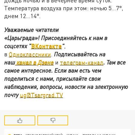
дождь ночью и в вечернее время суток.
Температура воздуха при этом: ночью 5…7°,
днем 12…14°.
Уважаемые читатели
«Царьграда»!
Присоединяйтесь к нам в
ВКонтакте
соцсетях
"
"
,
в
Одноклассники
.
Подписывайтесь на
наш
канал в Дзене
и
телеграм-канал
. Там все
самое интересное. Если вам есть чем
поделиться с нами, присылайте свои
наблюдения, вопросы, новости на электронную
почту
ug@Tsargrad.TV