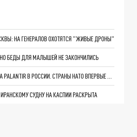
ОСКВЫ: НА ГЕНЕРАЛОВ ОХОТЯТСЯ "ЖИВЫЕ ДРОНЫ"
. НО БЕДЫ ДЛЯ МАЛЫШЕЙ НЕ ЗАКОНЧИЛИСЬ
"ОЧЕНЬ ПЛОХИЕ НОВОСТИ": БОЛЬШАЯ ОШИБКА PALANTIR В РОССИИ. СТРАНЫ НАТО ВПЕРВЫЕ ЗА СВО ОСТАНОВИЛИ ПОСТАВКИ ОРУЖИЯ. ВСУ ТЕРЯЮТ ПРИГРАНИЧЬЕ?
О ИРАНСКОМУ СУДНУ НА КАСПИИ РАСКРЫТА