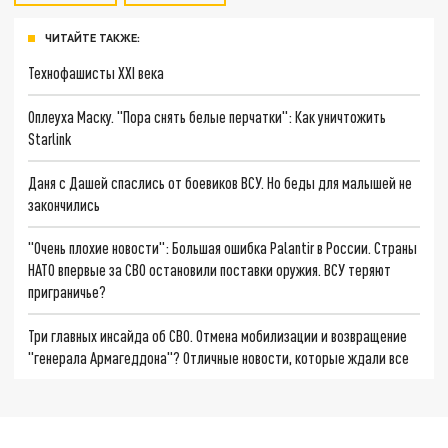
ЧИТАЙТЕ ТАКЖЕ:
Технофашисты XXI века
Оплеуха Маску. "Пора снять белые перчатки": Как уничтожить
Starlink
Даня с Дашей спаслись от боевиков ВСУ. Но беды для малышей не
закончились
"Очень плохие новости": Большая ошибка Palantir в России. Страны
НАТО впервые за СВО остановили поставки оружия. ВСУ теряют
приграничье?
Три главных инсайда об СВО. Отмена мобилизации и возвращение
"генерала Армагеддона"? Отличные новости, которые ждали все