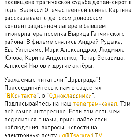
посвящена трагической судьбе детей-сирот в
годы Великой Отечественной войны. Картина
рассказывает о детском донорском
концентрационном лагере в бывшем
пионерлагере поселка Вырица Гатчинского
района. В фильме снялись Андрей Рудыка,
Ева Уилльямс, Марк Александров, Людмила
Юлова, Карина Андоленко, Петар Зекавица,
Алексей Нилов и другие актёры.
Уважаемые читатели "Царьграда"!
Присоединяйтесь к нам в соцсетях
"
ВКонтакте
", в "
Одноклассники
".
Подписывайтесь на наш
телеграм-канал
. Там
всё самое интересное. Если вам есть чем
поделиться с нами, присылайте свои
наблюдения, вопросы, новости на
электронную почту
ug@Tsargrad.TV
.