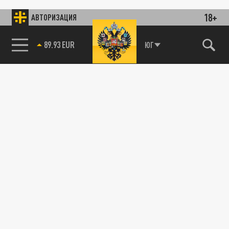
18+
АВТОРИЗАЦИЯ
89.93 EUR
ЮГ
115093, г. Москва, переулок Партийный,
д.1, к.57, стр.3, эт.1, пом.I, ком.45