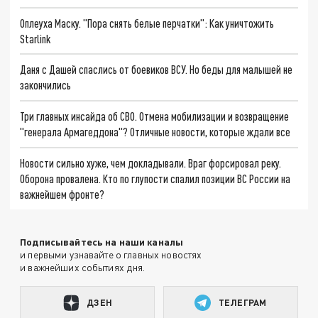
Оплеуха Маску. "Пора снять белые перчатки": Как уничтожить
Starlink
Даня с Дашей спаслись от боевиков ВСУ. Но беды для малышей не
закончились
Три главных инсайда об СВО. Отмена мобилизации и возвращение
"генерала Армагеддона"? Отличные новости, которые ждали все
Новости сильно хуже, чем докладывали. Враг форсировал реку.
Оборона провалена. Кто по глупости спалил позиции ВС России на
важнейшем фронте?
Подписывайтесь на наши каналы
и первыми узнавайте о главных новостях
и важнейших событиях дня.
ДЗЕН
ТЕЛЕГРАМ