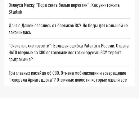
Оплеуха Маску. "Пора снять белые перчатки": Как уничтожить
Starlink
Даня с Дашей спаслись от боевиков ВСУ. Но беды для малышей не
закончились
"Очень плохие новости": Большая ошибка Palantir в России. Страны
НАТО впервые за СВО остановили поставки оружия. ВСУ теряют
приграничье?
Три главных инсайда об СВО. Отмена мобилизации и возвращение
"генерала Армагеддона"? Отличные новости, которые ждали все