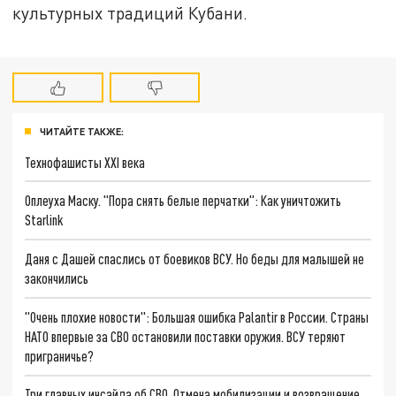
культурных традиций Кубани.
ЧИТАЙТЕ ТАКЖЕ:
Технофашисты XXI века
Оплеуха Маску. "Пора снять белые перчатки": Как уничтожить
Starlink
Даня с Дашей спаслись от боевиков ВСУ. Но беды для малышей не
закончились
"Очень плохие новости": Большая ошибка Palantir в России. Страны
НАТО впервые за СВО остановили поставки оружия. ВСУ теряют
приграничье?
Три главных инсайда об СВО. Отмена мобилизации и возвращение