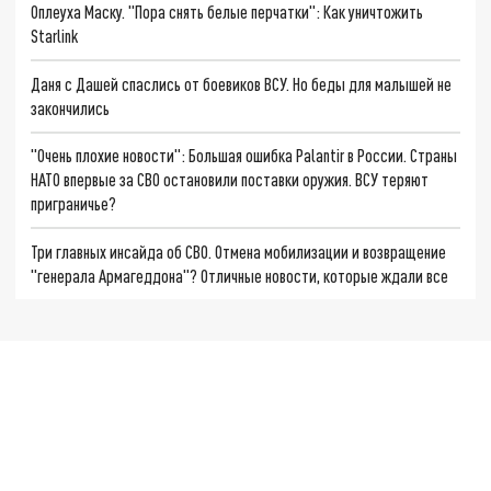
Оплеуха Маску. "Пора снять белые перчатки": Как уничтожить
Starlink
Даня с Дашей спаслись от боевиков ВСУ. Но беды для малышей не
закончились
"Очень плохие новости": Большая ошибка Palantir в России. Страны
НАТО впервые за СВО остановили поставки оружия. ВСУ теряют
приграничье?
Три главных инсайда об СВО. Отмена мобилизации и возвращение
"генерала Армагеддона"? Отличные новости, которые ждали все