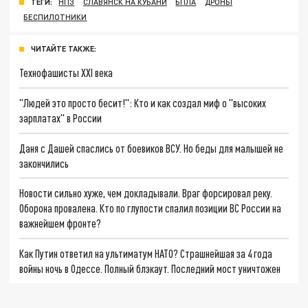
ТЕГИ:
НПЗ
СЛАВЯНСК НА КУБАНИ
БПЛА
ДРОНЫ
БЕСПИЛОТНИКИ
ЧИТАЙТЕ ТАКЖЕ:
Технофашисты XXI века
"Людей это просто бесит!": Кто и как создал миф о "высоких
зарплатах" в России
Даня с Дашей спаслись от боевиков ВСУ. Но беды для малышей не
закончились
Новости сильно хуже, чем докладывали. Враг форсировал реку.
Оборона провалена. Кто по глупости спалил позиции ВС России на
важнейшем фронте?
Как Путин ответил на ультиматум НАТО? Страшнейшая за 4 года
войны ночь в Одессе. Полный блэкаут. Последний мост уничтожен