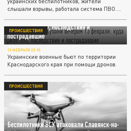
украинских беспилотников, жители
слышали взрывы, работала система ПВО....
ВСУ ударили по Кубани вечером 13 февраля:
куда прилетело, последствия и
ПРОИСШЕСТВИЯ
пострадавшие
13 ФЕВРАЛЯ 23:10
Украинские военные бьют по территории
Краснодарского края при помощи дронов.
ПРОИСШЕСТВИЯ
Беспилотники ВСУ атаковали Славянск-на-