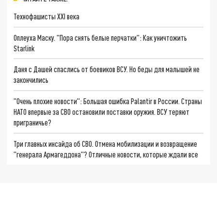
Технофашисты XXI века
Оплеуха Маску. "Пора снять белые перчатки": Как уничтожить
Starlink
Даня с Дашей спаслись от боевиков ВСУ. Но беды для малышей не
закончились
"Очень плохие новости": Большая ошибка Palantir в России. Страны
НАТО впервые за СВО остановили поставки оружия. ВСУ теряют
приграничье?
Три главных инсайда об СВО. Отмена мобилизации и возвращение
"генерала Армагеддона"? Отличные новости, которые ждали все