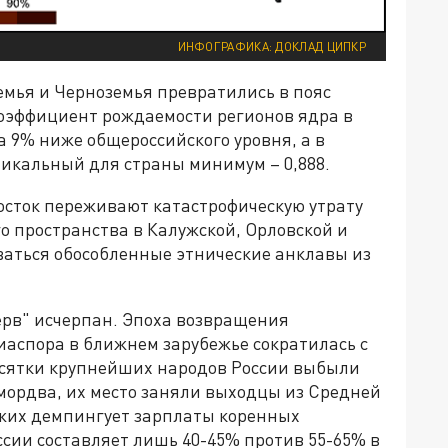
ИНФОГРАФИКА: ДОКЛАД ЦИПКР
емья и Черноземья превратились в пояс
оэффициент рождаемости регионов ядра в
 на 9% ниже общероссийского уровня, а в
икальный для страны минимум – 0,888.
осток переживают катастрофическую утрату
го пространства в Калужской, Орловской и
аться обособленные этнические анклавы из
рв" исчерпан. Эпоха возвращения
иаспора в ближнем зарубежье сократилась с
десятки крупнейших народов России выбыли
мордва, их место заняли выходцы из Средней
зжих демпингует зарплаты коренных
ссии составляет лишь 40-45% против 55-65% в