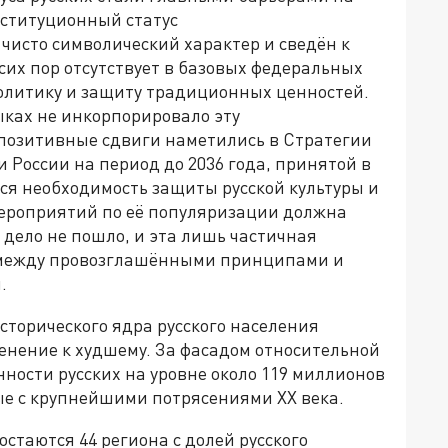
нституционный статус
чисто символический характер и сведён к
сих пор отсутствует в базовых федеральных
олитику и защиту традиционных ценностей.
ыках не инкорпорировало эту
позитивные сдвиги наметились в Стратегии
России на период до 2036 года, принятой в
тся необходимость защиты русской культуры и
мероприятий по её популяризации должна
 дело не пошло, и эта лишь частичная
 между провозглашёнными принципами и
.
сторического ядра русского населения
енение к худшему. За фасадом относительной
ности русских на уровне около 119 миллионов
ые с крупнейшими потрясениями XX века.
таются 44 региона с долей русского