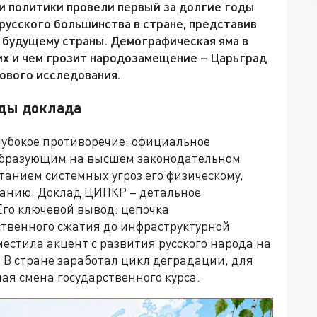
и политики провели первый за долгие годы
русского большинства в стране, представив
будущему страны. Демографическая яма в
их и чем грозит народозамещение – Царьград
ового исследования.
ды доклада
лубокое противоречие: официальное
ообразующим на высшем законодательном
танием системных угроз его физическому,
ванию. Доклад ЦИПКР – детальное
го ключевой вывод: цепочка
ственного сжатия до инфраструктурной
естила акцент с развития русского народа на
 В стране заработал цикл деградации, для
ая смена государственного курса.