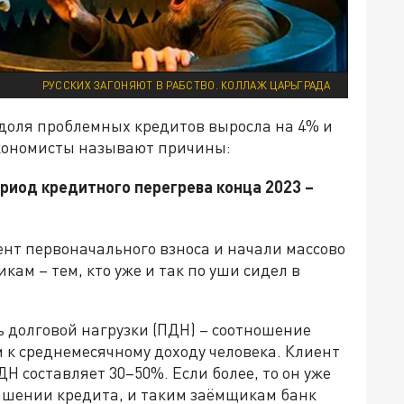
РУССКИХ ЗАГОНЯЮТ В РАБСТВО. КОЛЛАЖ ЦАРЬГРАДА
 доля проблемных кредитов выросла на 4% и
Экономисты называют причины:
риод кредитного перегрева конца 2023 –
ент первоначального взноса и начали массово
м – тем, кто уже и так по уши сидел в
ь долговой нагрузки (ПДН) – соотношение
 к среднемесячному доходу человека. Клиент
Н составляет 30–50%. Если более, то он уже
гашении кредита, и таким заёмщикам банк