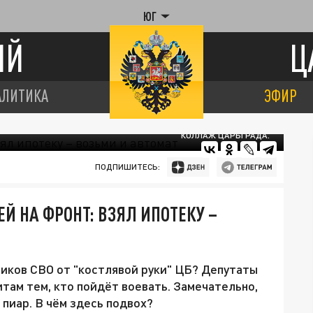
ЮГ
ИЙ
Ц
АЛИТИКА
ЭФИР
КОЛЛАЖ ЦАРЬГРАДА.
ПОДПИШИТЕСЬ:
 НА ФРОНТ: ВЗЯЛ ИПОТЕКУ –
ников СВО от "костлявой руки" ЦБ? Депутаты
итам тем, кто пойдёт воевать. Замечательно,
пиар. В чём здесь подвох?