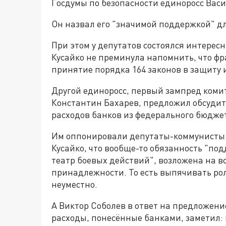
Госдумы по безопасности единоросс Вас
Он назвал его "значимой поддержкой" дл
При этом у депутатов состоялся интерес
Кусайко не преминула напомнить, что фр
принятие порядка 164 законов в защиту 
Другой единоросс, первый зампред коми
Константин Бахарев, предложил обсуди
расходов банков из федерального бюдже
Им оппонировали депутаты-коммунисты.
Кусайко, что вообще-то обязанность "под
театр боевых действий", возложена на в
принадлежности. То есть выпячивать рол
неуместно.
А Виктор Соболев в ответ на предложени
расходы, понесённые банками, заметил: 