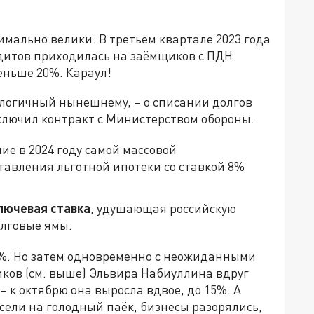
мально велики. В третьем квартале 2023 года
дитов приходилась на заёмщиков с ПДН
еньше 20%. Караул!
алогичный нынешнему, – о списании долгов
заключил контракт с Министерством обороны.
ие в 2024 году самой массовой
авления льготной ипотеки со ставкой 8%
лючевая ставка
, удушающая российскую
олговые ямы.
,5%. Но затем одновременно с неожиданными
ов (см. выше) Эльвира Набиуллина вдруг
 к октябрю она выросла вдвое, до 15%. А
 сели на голодный паёк, бизнесы разорялись,