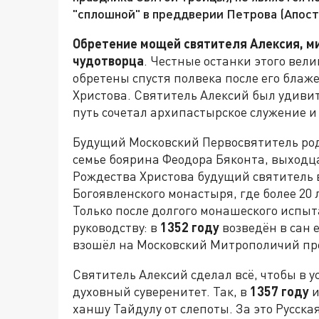
"сплошной" в преддверии Петрова (Апост
Обретение мощей святителя Алексия, ми
чудотворца
. Честные останки этого вели
обретены спустя полвека после его блаж
Христова. Святитель Алексий был удив
путь сочетал архипастырское служение и
Будущий Московский Первосвятитель ро
семье боярина Феодора Бяконта, выходца
Рождества Христова будущий святитель в
Богоявленского монастыря, где более 20 
Только после долгого монашеского испыт
руководству: в
1352 году
возведён в сан 
взошёл на Московский Митрополичий пр
Святитель Алексий сделал всё, чтобы в 
духовный суверенитет. Так, в
1357 году
и
ханшу Тайдулу от слепоты. За это Русск