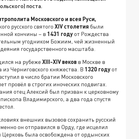
ольского) поста.
трополита Московского и всея Руси,
кого русского святого
XIV
столетия
были
енной кончины – в
1431 году
от Рождества
ительным угодником Божиим, чей жизненный
 деяния государственного масштаба.
дился на рубеже
XIII-XIV веков
в Москве в
 из Черниговского княжества. В
1320 году
от
ступил в число братии Московского
лет провёл в строгих иноческих подвигах.
ания отец Алексий был призван к церковному
епископа Владимирского, а два года спустя
естол.
условиях внешних вызовов сохранить русский
менно он отправился в Орду, где исцелил
ая Церковь была освобождена от ордынских