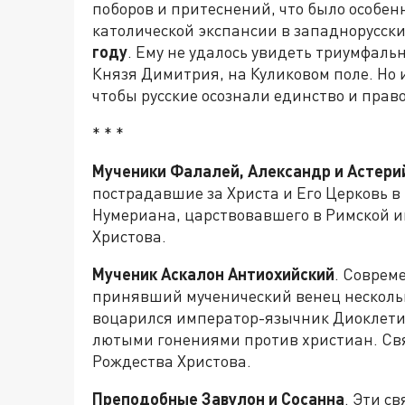
поборов и притеснений, что было особе
католической экспансии в западнорусск
году
. Ему не удалось увидеть триумфаль
Князя Димитрия, на Куликовом поле. Но 
чтобы русские осознали единство и право
* * *
Мученики Фалалей, Александр и Астери
пострадавшие за Христа и Его Церковь 
Нумериана, царствовавшего в Римской 
Христова.
Мученик Аскалон Антиохийский
. Соврем
принявший мученический венец нескольк
воцарился император-язычник Диоклети
лютыми гонениями против христиан. Св
Рождества Христова.
Преподобные Завулон и Сосанна
. Эти с