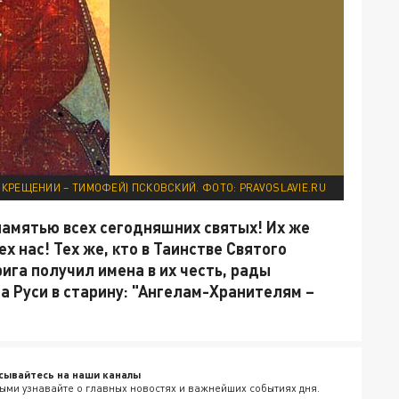
КРЕЩЕНИИ – ТИМОФЕЙ) ПСКОВСКИЙ. ФОТО: PRAVOSLAVIE.RU
памятью всех сегодняшних святых! Их же
х нас! Тех же, кто в Таинстве Святого
ига получил имена в их честь, рады
а Руси в старину: "Ангелам-Хранителям –
сывайтесь на наши каналы
ыми узнавайте о главных новостях и важнейших событиях дня.