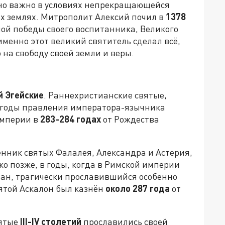
нно важно в условиях непрекращающейся
их землях. Митрополит Алексий почил в
1378
ной победы своего воспитанника, Великого
именно этот великий святитель сделал всё,
 на свободу своей земли и веры.
й Эгейские
. Раннехристианские святые,
в годы правления императора-язычника
империи в
283-284 годах
от Рождества
енник святых Фалалея, Александра и Астерия,
о позже, в годы, когда в Римской империи
ан, трагически прославившийся особенно
ятой Аскалон был казнён
около 287 года
от
вятые
III-
IV
столетий
прославились своей