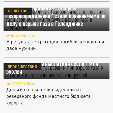
Сотрудники филиала "Газпром
ОБЩЕСТВО
газораспределение" стали обвиняемыми по
делу о взрыве газа в Геленджике
09 ДЕКАБРЯ 16:23
В результате трагедии погибли женщина и
двое мужчин.
В Геленджике пострадавшим при взрыве
газа в гостинице выплатили около 1 млн
ПРОИСШЕСТВИЯ
рублей
20 ОКТЯБРЯ 15:34
Деньги на эти цели выделили из
резервного фонда местного бюджета
курорта.