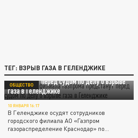
ТЕГ: ВЗРЫВ ГАЗА В ГЕЛЕНДЖИКЕ
Сотрудники филиала "Газпрома"
предстанут перед судом по делу о взрыве
ОБЩЕСТВО
газа в Геленджике
10 ЯНВАРЯ 16:17
В Геленджике осудят сотрудников
городского филиала АО «Газпром
газораспределение Краснодар» по
обвинению в...