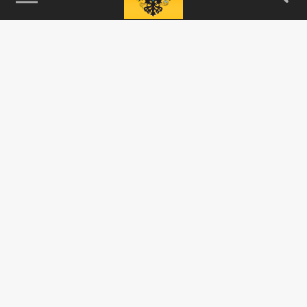
115093, г. Москва, переулок Партийный,
д.1, к.57, стр.3, эт.1, пом.I, ком.45