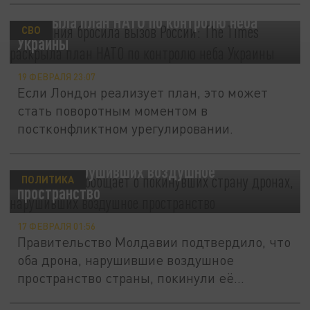
Британия бросила вызов России: The Times
раскрыла план НАТО по контролю неба
СВО
Украины
19 ФЕВРАЛЯ 23:07
Если Лондон реализует план, это может
стать поворотным моментом в
постконфликтном урегулировании.
Молдавия сообщает о покинувших страну
дронах, нарушивших воздушное
ПОЛИТИКА
пространство
17 ФЕВРАЛЯ 01:56
Правительство Молдавии подтвердило, что
оба дрона, нарушившие воздушное
пространство страны, покинули её...