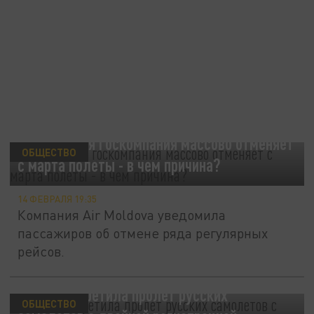
Молдавская госкомпания массово отменяет
ОБЩЕСТВО
с марта полеты - в чем причина?
14 ФЕВРАЛЯ 19:35
Компания Air Moldova уведомила
пассажиров об отмене ряда регулярных
рейсов.
Турция запретила пролет русских
ОБЩЕСТВО