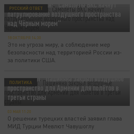
Владимир Путин: "Самолёты ВКС начнут
РУССКИЙ ОТВЕТ
патрулирование воздушного пространства
над Чёрным морем"
18 ОКТЯБРЯ 14:30
Это не угроза миру, а соблюдение мер
безопасности над территорией России из-
за политики США.
Новый “друг” Пашиняна закрыл воздушное
ПОЛИТИКА
пространство для Армении для полётов в
третьи страны
03 МАЯ 11:20
О решении турецких властей заявил глава
МИД Турции Мевлют Чавушоглу