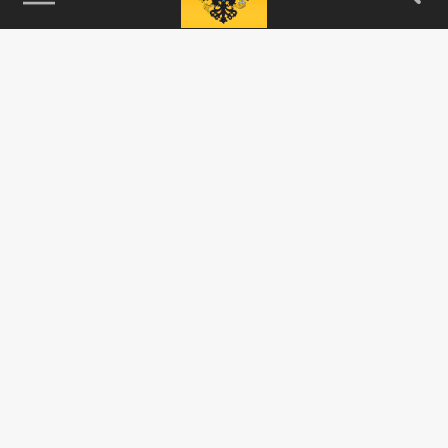
115093, г. Москва, переулок Партийный,
д.1, к.57, стр.3, эт.1, пом.I, ком.45