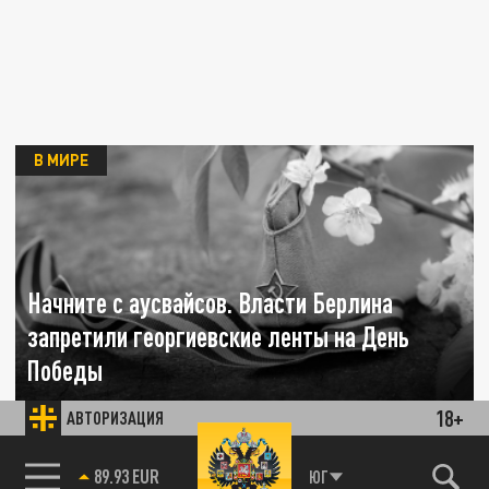
В МИРЕ
Начните с аусвайсов. Власти Берлина
запретили георгиевские ленты на День
Победы
18+
АВТОРИЗАЦИЯ
29 АПРЕЛЯ 13:50
Шествие "Бессмертного полка" в немецком
85.64 BRENT
городе пройдёт без традиционных
ЮГ