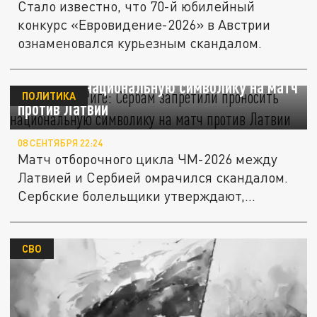
Стало известно, что 70-й юбилейный
конкурс «Евровидение-2026» в Австрии
ознаменовался курьезным скандалом.
Скандал в Риге: Сербам запретили
проносить национальную символику на матч
ПОЛИТИКА
против Латвии
08 СЕНТЯБРЯ 22:24
Матч отборочного цикла ЧМ-2026 между
Латвией и Сербией омрачился скандалом.
Сербские болельщики утверждают,...
СВО