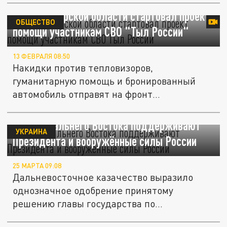
В Новосибирской области стартовал проект
ОБЩЕСТВО
помощи участникам СВО "Тыл России"
13 ФЕВРАЛЯ 08:50
Накидки против тепловизоров,
гуманитарную помощь и бронированный
автомобиль отправят на фронт
неравнодушные...
Казаки Дальнего Востока поддерживают
УКРАИНА
Президента и вооружённые силы России
25 МАРТА 09:08
Дальневосточное казачество выразило
однозначное одобрение принятому
решению главы государства по...