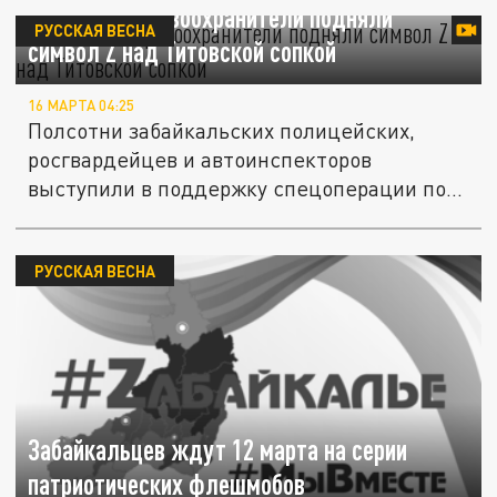
Читинские правоохранители подняли
РУССКАЯ ВЕСНА
символ Z над Титовской сопкой
16 МАРТА 04:25
Полсотни забайкальских полицейских,
росгвардейцев и автоинспекторов
выступили в поддержку спецоперации по...
РУССКАЯ ВЕСНА
Забайкальцев ждут 12 марта на серии
патриотических флешмобов