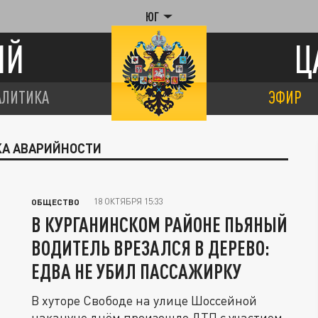
ЮГ
ИЙ
Ц
АЛИТИКА
ЭФИР
КА АВАРИЙНОСТИ
18 ОКТЯБРЯ 15:33
ОБЩЕСТВО
В КУРГАНИНСКОМ РАЙОНЕ ПЬЯНЫЙ
ВОДИТЕЛЬ ВРЕЗАЛСЯ В ДЕРЕВО:
ЕДВА НЕ УБИЛ ПАССАЖИРКУ
В хуторе Свободе на улице Шоссейной
накануне днём произошло ДТП с участием