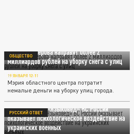
Власти Кемерова направят более 2
ОБЩЕСТВО
миллиардов рублей на уборку снега с улиц
19 ЯНВАРЯ 12:11
Мэрия областного центра потратит
немалые деньги на уборку улиц города.
Спецкомплекс «Языковед» ВС России
РУССКИЙ ОТВЕТ
оказывает психологическое воздействие на
украинских военных