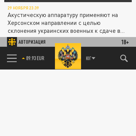
29 НОЯБРЯ 23:39
Акустическую аппаратуру применяют на
Херсонском направлении с целью
склонения украинских военных к сдаче в...
18+
АВТОРИЗАЦИЯ
Архангельск получил новую спецтехнику
ОБЩЕСТВО
для уборки города
85.64 BRENT
ЮГ
30 ОКТЯБРЯ 21:35
Для Архангельска закупили новые машины
для коммунальных и уборочных работ
Мусоровоз вновь ушел под землю в центре
ПРОИСШЕСТВИЯ
Новосибирска
14 СЕНТЯБРЯ 17:25