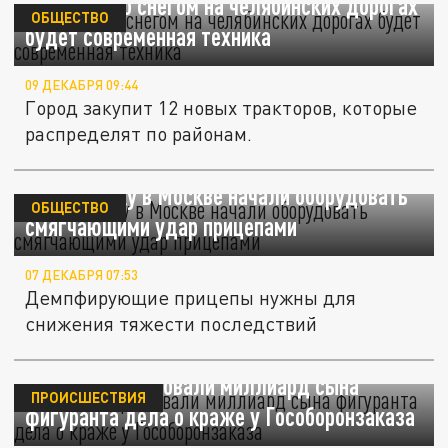
Бороться со снегом на челябинских дорогах
ОБЩЕСТВО
будет современная техника
09 ДЕКАБРЯ 09:44
Город закупит 12 новых тракторов, которые
распределят по районам.
Спецтехнику в Москве начали оборудовать
ОБЩЕСТВО
смягчающими удар прицепами
07 ДЕКАБРЯ 07:53
Демпфирующие прицепы нужны для
снижения тяжести последствий
Силовики арестовали миллиард сына
ПРОИСШЕСТВИЯ
фигуранта дела о краже у Гособоронзаказа