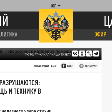
ЮГ
ИЙ
Ц
АЛИТИКА
ЭФИР
ФОТО: ТГ-КАНАЛ "НАША ГАЗЕТА НОВОРОССИЙСК"
ПОДПИШИТЕСЬ:
 РАЗРУШАЮТСЯ:
Ь И ТЕХНИКУ В
 недавнего удара стихии.