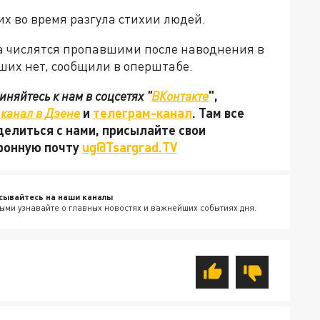
 во время разгула стихии людей.
ка числятся пропавшими после наводнения в
ших нет, сообщили в оперштабе.
няйтесь к нам в соцсетях "
ВКонтакте
",
канал в Дзене
и
телеграм-канал
. Там все
делиться с нами, присылайте свои
тронную почту
ug@Tsargrad.TV
сывайтесь на наши каналы
ыми узнавайте о главных новостях и важнейших событиях дня.