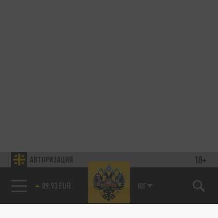
18+
АВТОРИЗАЦИЯ
89.93 EUR
ЮГ