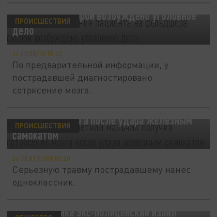
По факту нападения пациента на
фельдшера скорой возбуждено уголовное
ПРОИСШЕСТВИЯ
дело
14 НОЯБРЯ 18:33
По предварительной информации, у
пострадавшей диагностировано
сотрясение мозга.
В Челябинске 8-летний мальчик получил
сотрясение мозга после удара железным
ПРОИСШЕСТВИЯ
самокатом
26 СЕНТЯБРЯ 00:20
Серьезную травму пострадавшему нанес
одноклассник.
В Геленджике экс-полицейский избил