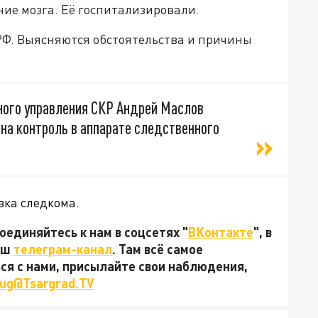
ие мозга. Её госпитализировали.
К РФ. Выясняются обстоятельства и причины
ного управления СКР Андрей Маслов
на контроль в аппарате следственного
вка следкома.
единяйтесь к нам в соцсетях "
ВКонтакте
", в
наш
телеграм-канал
. Там всё самое
ься с нами, присылайте свои наблюдения,
ug@Tsargrad.TV