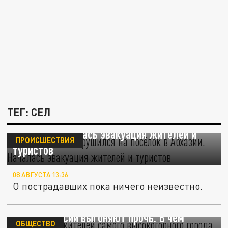
ТЕГ: СЕЛ
Мощный сель обрушился на посёлок в
Абхазии. Началась эвакуация жителей и
ПРОИСШЕСТВИЯ
туристов
08 АВГУСТА 13:36
О пострадавших пока ничего неизвестно.
Туристов и жителей самого высокогорного
города России выгоняют прочь. В чём
ОБЩЕСТВО