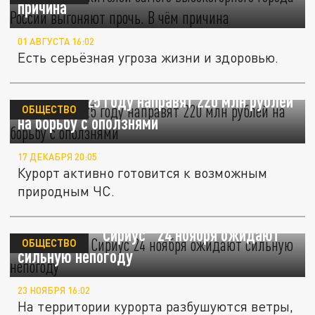
причина
01 АВГУСТА 16:02
Есть серьёзная угроза жизни и здоровью.
В Сочи в 2025 году направят 220 млн рублей
ОБЩЕСТВО
на борьбу с оползнями
17 ДЕКАБРЯ 20:05
Курорт активно готовится к возможным
природным ЧС.
В Сочи в ФТ "Сириус" 24 ноября ожидают
ОБЩЕСТВО
сильную непогоду
23 НОЯБРЯ 16:02
На территории курорта разбушуются ветры,