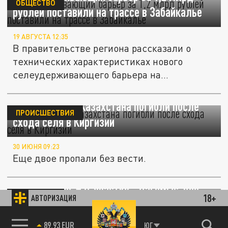
ОБЩЕСТВО
рублей поставили на трассе в Забайкалье
19 АВГУСТА 12:35
В правительстве региона рассказали о
технических характеристиках нового
селеудерживающего барьера на...
Двое детей из Казахстана погибли после
ПРОИСШЕСТВИЯ
схода селя в Киргизии
30 ИЮНЯ 09:23
Еще двое пропали без вести.
Движение по ЖД-участку "Дагомыс-Лоо"
ОБЩЕСТВО
18+
АВТОРИЗАЦИЯ
полностью открыли после селя
85.64 BRENT
ЮГ