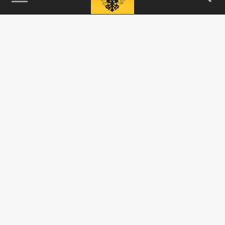
115093, г. Москва, переулок Партийный,
д.1, к.57, стр.3, эт.1, пом.I, ком.45