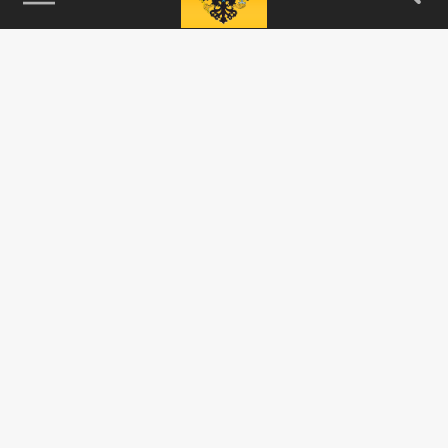
115093, г. Москва, переулок Партийный,
д.1, к.57, стр.3, эт.1, пом.I, ком.45