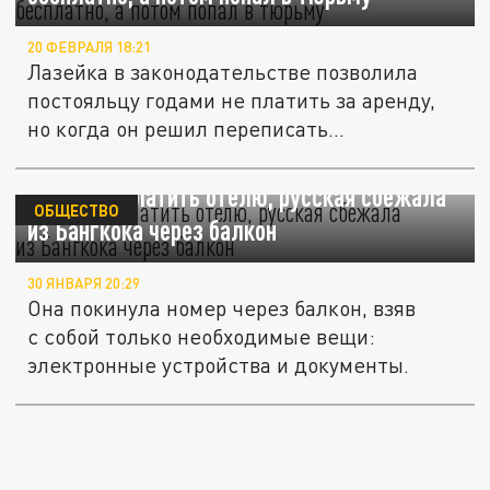
20 ФЕВРАЛЯ 18:21
Лазейка в законодательстве позволила
постояльцу годами не платить за аренду,
но когда он решил переписать...
Чтобы не платить отелю, русская сбежала
ОБЩЕСТВО
из Бангкока через балкон
30 ЯНВАРЯ 20:29
Она покинула номер через балкон, взяв
с собой только необходимые вещи:
электронные устройства и документы.