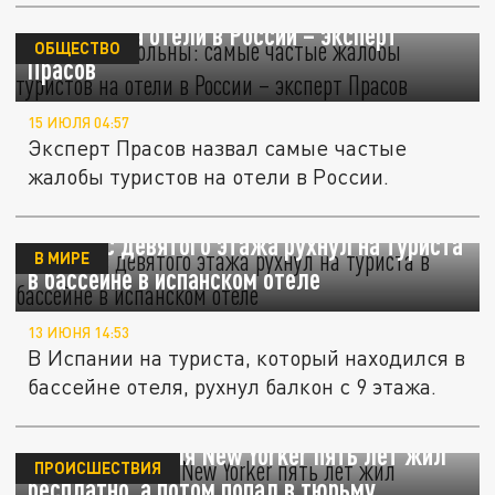
Гости недовольны: самые частые жалобы
туристов на отели в России – эксперт
ОБЩЕСТВО
Прасов
15 ИЮЛЯ 04:57
Эксперт Прасов назвал самые частые
жалобы туристов на отели в России.
Балкон с девятого этажа рухнул на туриста
В МИРЕ
в бассейне в испанском отеле
13 ИЮНЯ 14:53
В Испании на туриста, который находился в
бассейне отеля, рухнул балкон с 9 этажа.
Постоялец отеля New Yorker пять лет жил
ПРОИСШЕСТВИЯ
бесплатно, а потом попал в тюрьму