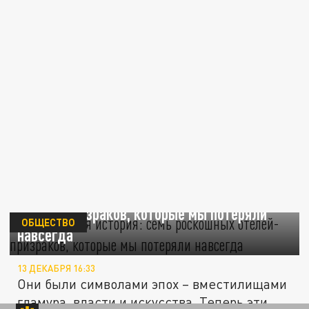
Заброшенная история: семь роскошных
отелей-призраков, которые мы потеряли
ОБЩЕСТВО
навсегда
13 ДЕКАБРЯ 16:33
Они были символами эпох – вместилищами
гламура, власти и искусства. Теперь эти