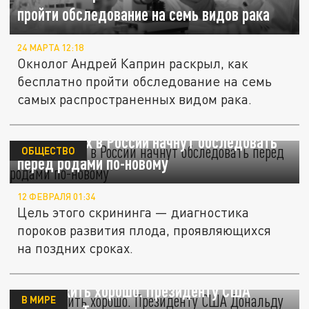
пройти обследование на семь видов рака
24 МАРТА 12:18
Окнолог Андрей Каприн раскрыл, как
бесплатно пройти обследование на семь
самых распространенных видом рака.
Беременных в России начнут обследовать
ОБЩЕСТВО
перед родами по-новому
12 ФЕВРАЛЯ 01:34
Цель этого скрининга — диагностика
пороков развития плода, проявляющихся
на поздних сроках.
Чтобы жить хорошо. Президенту США
В МИРЕ