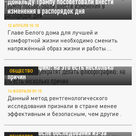
Дональду Трампу посоветовали внести
изменения в распорядок дня
12 АПРЕЛЯ 10:10
Главе Белого дома для лучшей и
комфортной жизни необходимо сменить
напряжённый образ жизни и работы.
Гудбай...
В Армении прекратят делать
флюорографию: на это есть несколько
ОБЩЕСТВО
причин
14 ФЕВРАЛЯ 09:15
Данный метод рентгенологического
исследования признали в стране менее
эффективным и безопасным, чем другие .
В Великобритании у девушки обнаружили
рак мозга после обследования из-за