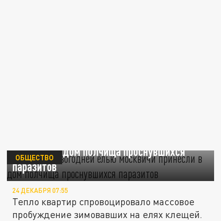
Вместе с новогодней елью москвичи
принесли в дом полчища проснувшихся
ОБЩЕСТВО
паразитов
24 ДЕКАБРЯ 07:55
Тепло квартир спровоцировало массовое
пробуждение зимовавших на елях клещей.