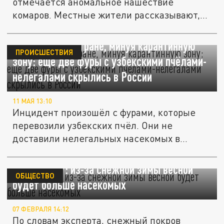
отмечается аномальное нашествие
комаров. Местные жители рассказывают,
что...
Затерялись в стране, минуя карантинную
ПРОИСШЕСТВИЯ
зону: ещё две фуры с узбекскими пчёлами-
нелегалами скрылись в России
11 МАЯ 13:10
Инцидент произошёл с фурами, которые
перевозили узбекских пчёл. Они не
доставили нелегальных насекомых в...
Биолог МГУ: из-за снежной зимы весной
ОБЩЕСТВО
будет больше насекомых
07 ФЕВРАЛЯ 14:12
По словам эксперта, снежный покров