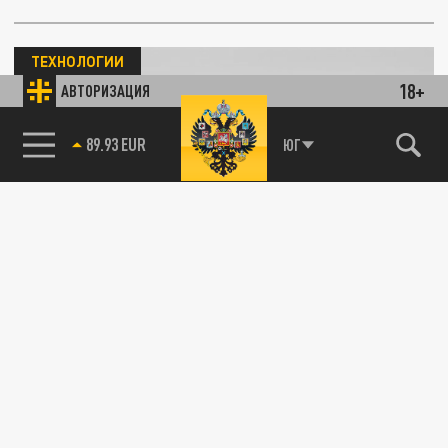
ТЕХНОЛОГИИ
18+
АВТОРИЗАЦИЯ
85.64 BRENT
ЮГ
Представлены дроны, которые охотятся за
комарами: как это работает
09 НОЯБРЯ 15:04
Крошечные летательные аппараты,
оснащенные интеллектуальной системой
распознавания, способны отличать
комаров...