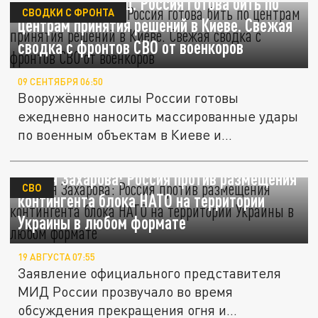
Зеленскому конец. Россия готова бить по
СВОДКИ С ФРОНТА
центрам принятия решений в Киеве. Свежая
сводка с фронтов СВО от военкоров
09 СЕНТЯБРЯ 06:50
Вооружённые силы России готовы
ежедневно наносить массированные удары
по военным объектам в Киеве и
ключевым...
Мария Захарова: Россия против размещения
СВО
контингента блока НАТО на территории
Украины в любом формате
19 АВГУСТА 07:55
Заявление официального представителя
МИД России прозвучало во время
обсуждения прекращения огня и