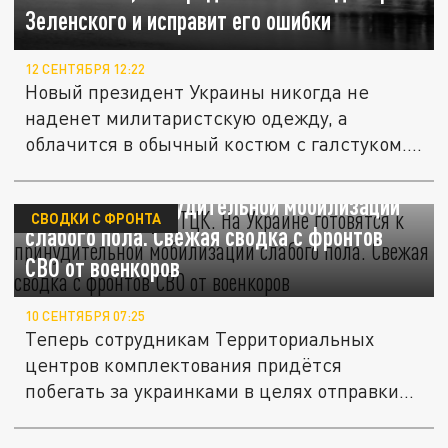
Зеленского и исправит его ошибки
12 СЕНТЯБРЯ 12:22
Новый президент Украины никогда не
наденет милитаристскую одежду, а
облачится в обычный костюм с галстуком.
С...
Ищите женщину в ТЦК. На Украине
готовятся к принудительной мобилизации
СВОДКИ С ФРОНТА
слабого пола. Свежая сводка с фронтов
СВО от военкоров
10 СЕНТЯБРЯ 07:25
Теперь сотрудникам Территориальных
центров комплектования придётся
побегать за украинками в целях отправки
их...