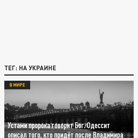
ТЕГ: НА УКРАИНЕ
В МИРЕ
Устами пророка говорит Бог. Одессит
описал того, кто придёт после Владимира