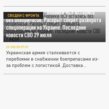
последующего...
Снарядный голод. Боевики ВСУ остались
СВОДКИ С ФРОНТА
без боеприпасов. Раскрыт секрет разворота
спецоперации на Украине. Последние
новости СВО 29 июля
29 ИЮЛЯ 07:07
Украинская армия сталкивается с
перебоями в снабжении боеприпасами из-
за проблем с логистикой. Доставка...