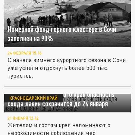
Номерной фонд горного кластера в Сочи
заполнен на 90%
24 ФЕВРАЛЯ 15:16
С начала зимнего курортного сезона в Сочи
уже успели отдохнуть более 500 тыс.
туристов.
В горах Краснодарского края опасность
КРАСНОДАРСКИЙ КРАЙ
схода лавин сохранится до 24 января
21 ЯНВАРЯ 12:42
Жителям и гостям края напоминают о
необходимости соблюдения мер